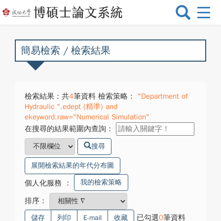
選
單
切
換
簡易檢索 / 檢索結果
檢索結果：共
4
筆資料 檢索策略：
"Department of
Hydraulic ".edept (精準) and
ekeyword.raw="Numerical Simulation"
在搜尋的結果範圍內查詢：
搜尋
展開檢索結果的年代分布圖
我的檢索策略
個人化服務
：
排序：
已勾選
0
筆資料
儲存
列印
E-mail
收藏