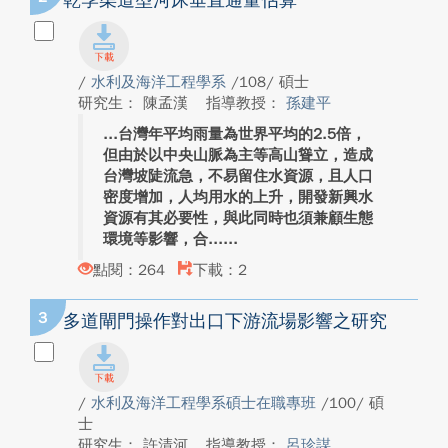
乾季渠道型河床垂直通量估算
/
水利及海洋工程學系
/108/ 碩士
研究生： 陳孟漢
指導教授：
孫建平
台灣年平均雨量為世界平均的2.5倍，
但由於以中央山脈為主等高山聳立，造成
台灣坡陡流急，不易留住水資源，且人口
密度增加，人均用水的上升，開發新興水
資源有其必要性，與此同時也須兼顧生態
環境等影響，合...
點閱：264
下載：2
3
多道閘門操作對出口下游流場影響之研究
/
水利及海洋工程學系碩士在職專班
/100/ 碩
士
研究生： 許清河
指導教授：
呂珍謀