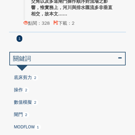
交角以及多道閘門操作順序對流場之影
響，惟實務上，河川與排水匯流多非垂直
相交，故本文...
點閱：328
下載：2
1
關鍵詞
底床剪力
2
操作
2
數值模擬
2
閘門
2
MODFLOW
1