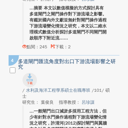
摘要 本文以數值模擬的方式探討具有
多道閘門之閘門操作對下游流場之影響。
有鑑於國內外文獻並無針對閘門操作過程
下游流場變化情況之研究，本文以二維水
理模式數值分析探討多道閘門不同閘門開
啟順序下附近流...
點閱：245
下載：2
4
多道閘門匯流角度對出口下游流場影響之研
究
/
水利及海洋工程學系碩士在職專班
/101/ 碩
士
研究生： 葉俊良
指導教授：
呂珍謀
一般閘門出口減淤多採用工程方法，但
少有針對水門操作過程對下游流場變化情
況之研究，許清河(2012)探討閘門與翼牆