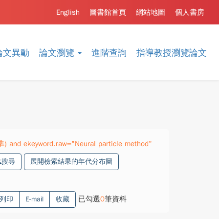
English
圖書館首頁
網站地圖
個人書房
論文異動
論文瀏覽
進階查詢
指導教授瀏覽論文
準) and ekeyword.raw="Neural particle method"
搜尋
展開檢索結果的年代分布圖
已勾選
0
筆資料
列印
E-mail
收藏