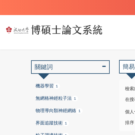
簡易
關鍵詞
機器學習
1
檢索
無網格神經粒子法
1
在搜
物理導向類神經網絡
1
個人
排序
界面追蹤技術
1