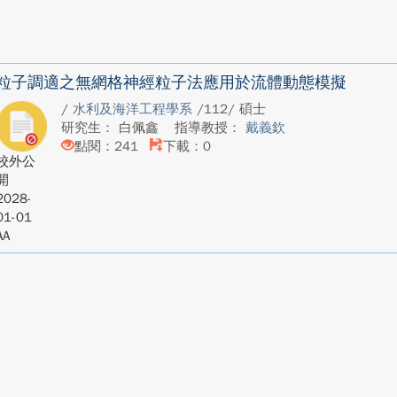
粒子調適之無網格神經粒子法應用於流體動態模擬
/
水利及海洋工程學系
/112/ 碩士
研究生： 白佩鑫
指導教授：
戴義欽
點閱：241
下載：0
校外公
開
2028-
01-01
AA