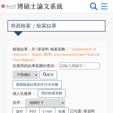
選
單
切
換
簡易檢索 / 檢索結果
檢索結果：共
3
筆資料 檢索策略：
"Department of
Hydraulic ".edept (精準) and ekeyword.raw="Natural
Flow Regime"
在搜尋的結果範圍內查詢：
搜尋
展開檢索結果的年代分布圖
我的檢索策略
個人化服務
：
排序：
已勾選
0
筆資料
儲存
列印
E-mail
收藏