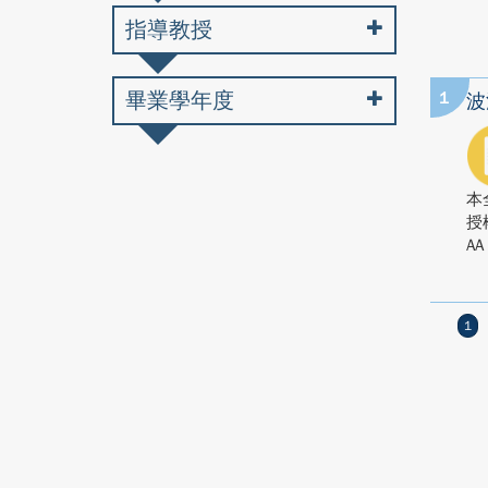
指導教授
畢業學年度
1
波
本
授
AA
1