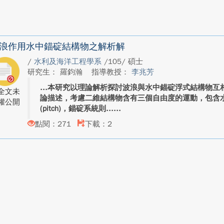
浪作用水中錨碇結構物之解析解
/
水利及海洋工程學系
/105/ 碩士
研究生： 羅鈞瀚
指導教授：
李兆芳
本研究以理論解析探討波浪與水中錨碇浮式結構物互
全文未
論描述，考慮二維結構物含有三個自由度的運動，包含水平(su
權公開
(pitch)，錨碇系統則...
點閱：271
下載：2