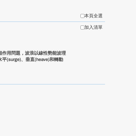
本頁全選
加入清單
相作用問題，波浪以線性勢能波理
rge)、垂直(heave)和轉動