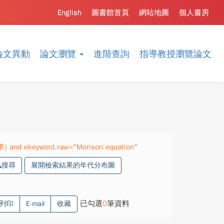
English
圖書館首頁
網站地圖
個人書房
論文異動
論文瀏覽
進階查詢
指導教授瀏覽論文
準) and ekeyword.raw="Morison equation"
搜尋
展開檢索結果的年代分布圖
已勾選
0
筆資料
列印
E-mail
收藏