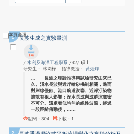
本頁全選
1
長波生成之實驗量測
/
水利及海洋工程學系
/92/ 碩士
研究生： 林均樺
指導教授：
黃煌煇
長波之理論推導與試驗研究由來已
久。淺水長波與近岸輸砂機制相關，進而
對岸線侵蝕、港口航道淤塞、近岸汙染物
擴散有很大影響；深水長波與波群演進密
不可分。遠處看似均勻的線性波浪，經過
一段距離傳動後，...
點閱：304
下載：1
2