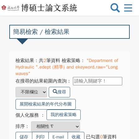
選
單
切
換
簡易檢索 / 檢索結果
檢索結果：共
2
筆資料 檢索策略：
"Department of
Hydraulic ".edept (精準) and ekeyword.raw="Long
waves"
在搜尋的結果範圍內查詢：
搜尋
展開檢索結果的年代分布圖
我的檢索策略
個人化服務
：
排序：
已勾選
0
筆資料
儲存
列印
E-mail
收藏