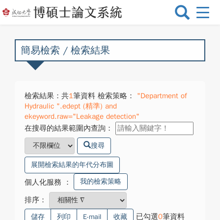
選
單
切
換
簡易檢索 / 檢索結果
檢索結果：共
1
筆資料 檢索策略：
"Department of
Hydraulic ".edept (精準) and
ekeyword.raw="Leakage detection"
在搜尋的結果範圍內查詢：
搜尋
展開檢索結果的年代分布圖
我的檢索策略
個人化服務
：
排序：
已勾選
0
筆資料
儲存
列印
E-mail
收藏