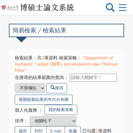
選
單
切
換
簡易檢索 / 檢索結果
檢索結果：共
2
筆資料 檢索策略：
"Department of
Hydraulic ".edept (精準) and ekeyword.raw="Kalman
Filter"
在搜尋的結果範圍內查詢：
搜尋
展開檢索結果的年代分布圖
我的檢索策略
個人化服務
：
排序：
已勾選
0
筆資料
儲存
列印
E-mail
收藏