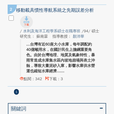
2
移動載具慣性導航系統之先期誤差分析
/
水利及海洋工程學系碩士在職專班
/94/ 碩士
研究生： 蘇南霖
指導教授：
顏沛華
台灣有近60座大小水庫，每年調配約
40億噸用水，在國計民生上擔綱重要角
色。由於台灣地理、地質及氣象特性，暴
雨常造成水庫集水區內坡地崩塌與表土沖
蝕，導致大量泥砂入庫，影響水庫供水營
運也縮短水庫經濟...
點閱：342
下載：3
1
關鍵詞