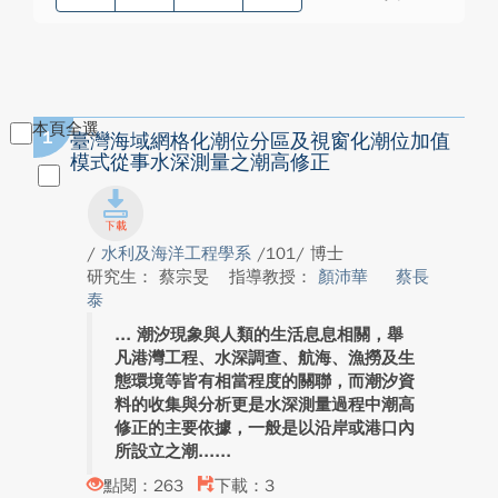
本頁全選
1
臺灣海域網格化潮位分區及視窗化潮位加值
模式從事水深測量之潮高修正
/
水利及海洋工程學系
/101/ 博士
研究生： 蔡宗旻
指導教授：
顏沛華
蔡長
泰
潮汐現象與人類的生活息息相關，舉
凡港灣工程、水深調查、航海、漁撈及生
態環境等皆有相當程度的關聯，而潮汐資
料的收集與分析更是水深測量過程中潮高
修正的主要依據，一般是以沿岸或港口內
所設立之潮...
點閱：263
下載：3