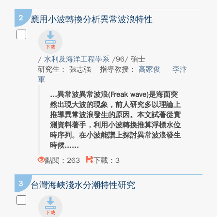
2
應用小波轉換分析異常波浪特性
/
水利及海洋工程學系
/96/ 碩士
研究生： 張志強
指導教授：
高家俊
李汴
軍
異常波異常波浪(Freak wave)是海面突
然出現大波的現象，前人研究多以理論上
推導異常波浪發生的原因。本文試著從實
測資料著手，利用小波轉換推算浮標水位
時序列。在小波能譜上探討異常波浪發生
時候...
點閱：263
下載：3
3
台灣海峽淺水分潮特性研究