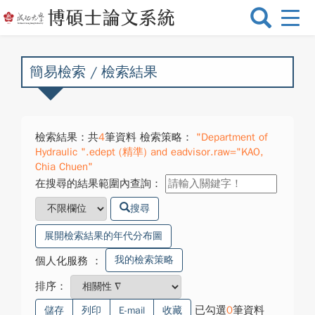
選
單
切
換
簡易檢索 / 檢索結果
檢索結果：共
4
筆資料 檢索策略：
"Department of
Hydraulic ".edept (精準) and eadvisor.raw="KAO,
Chia Chuen"
在搜尋的結果範圍內查詢：
搜尋
展開檢索結果的年代分布圖
我的檢索策略
個人化服務
：
排序：
已勾選
0
筆資料
儲存
列印
E-mail
收藏