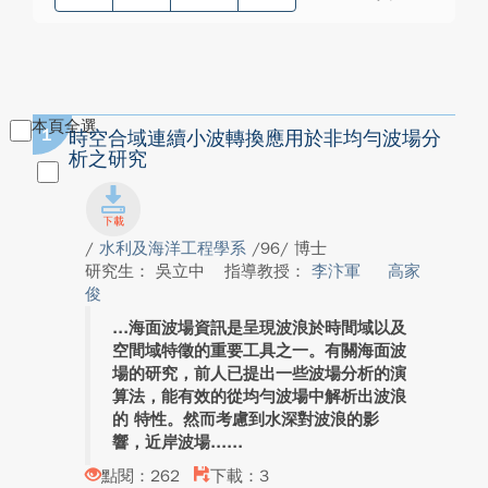
本頁全選
1
時空合域連續小波轉換應用於非均勻波場分
析之研究
/
水利及海洋工程學系
/96/ 博士
研究生： 吳立中
指導教授：
李汴軍
高家
俊
海面波場資訊是呈現波浪於時間域以及
空間域特徵的重要工具之一。有關海面波
場的研究，前人已提出一些波場分析的演
算法，能有效的從均勻波場中解析出波浪
的 特性。然而考慮到水深對波浪的影
響，近岸波場...
點閱：262
下載：3