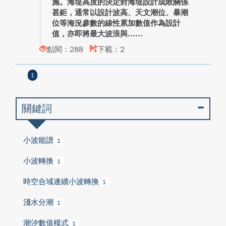
施。海堤高度的決定對海堤設計成敗關係
甚鉅，通常以設計波高、天文潮位、暴潮
位等海況參數的線性累加數值作為設計
值，亦即將最大波浪與...
點閱：288
下載：2
1
關鍵詞
小波能譜
1
小波轉換
1
時空合域連續小波轉換
1
淺水分潮
1
潮汐數值模式
1