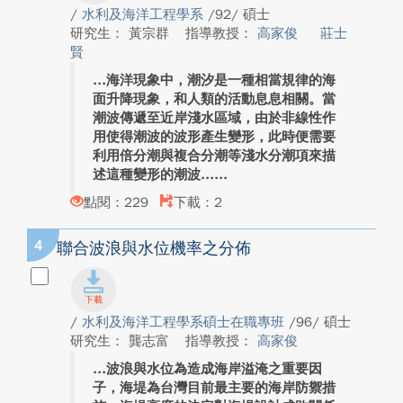
/
水利及海洋工程學系
/92/ 碩士
研究生： 黃宗群
指導教授：
高家俊
莊士
賢
海洋現象中，潮汐是一種相當規律的海
面升降現象，和人類的活動息息相關。當
潮波傳遞至近岸淺水區域，由於非線性作
用使得潮波的波形產生變形，此時便需要
利用倍分潮與複合分潮等淺水分潮項來描
述這種變形的潮波...
點閱：229
下載：2
4
聯合波浪與水位機率之分佈
/
水利及海洋工程學系碩士在職專班
/96/ 碩士
研究生： 龔志富
指導教授：
高家俊
波浪與水位為造成海岸溢淹之重要因
子，海堤為台灣目前最主要的海岸防禦措