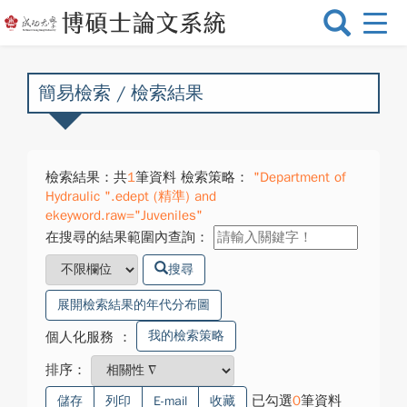
選
單
切
換
簡易檢索 / 檢索結果
檢索結果：共
1
筆資料 檢索策略：
"Department of
Hydraulic ".edept (精準) and
ekeyword.raw="Juveniles"
在搜尋的結果範圍內查詢：
搜尋
展開檢索結果的年代分布圖
我的檢索策略
個人化服務
：
排序：
已勾選
0
筆資料
儲存
列印
E-mail
收藏