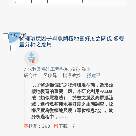
本頁全選
1
物理環境因子與魚類棲地喜好度之關係-多變
量分析之應用
/
水利及海洋工程學系
/97/ 碩士
研究生： 呂映昇
指導教授：
孫建平
了解魚類偏好之物理環境型態，為溪流
棲地復育的重要一環。本研究利用PAEDs
法（類似電格法），於曾文溪及高屏溪流
域，進行魚類棲地喜好度之生態調查，採
樣尺度為微棲地尺度（單位棲息地）。於
分析過程中，...
點閱：363
下載：7