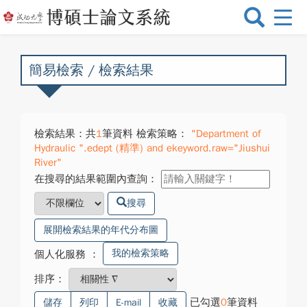
選
單
切
換
簡易檢索 / 檢索結果
檢索結果：共
1
筆資料 檢索策略：
"Department of
Hydraulic ".edept (精準) and ekeyword.raw="Jiushui
River"
在搜尋的結果範圍內查詢：
搜尋
展開檢索結果的年代分布圖
我的檢索策略
個人化服務
：
排序：
已勾選
0
筆資料
儲存
列印
E-mail
收藏