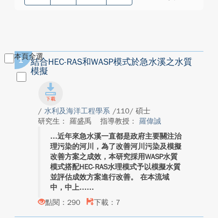
本頁全選
1
結合HEC-RAS和WASP模式於急水溪之水質
模擬
/
水利及海洋工程學系
/110/ 碩士
研究生： 羅盛禹
指導教授：
羅偉誠
近年來急水溪一直都是政府主要關注治
理污染的河川，為了改善河川污染及模擬
改善方案之成效，本研究採用WASP水質
模式搭配HEC-RAS水理模式予以模擬水質
並評估成效方案進行改善。 在本流域
中，中上...
點閱：290
下載：7