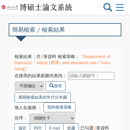
選
單
切
換
簡易檢索 / 檢索結果
檢索結果：共
1
筆資料 檢索策略：
"Department of
Hydraulic ".edept (精準) and ekeyword.raw="Inner
lining"
在搜尋的結果範圍內查詢：
搜尋
展開檢索結果的年代分布圖
我的檢索策略
個人化服務
：
排序：
已勾選
0
筆資料
儲存
列印
E-mail
收藏