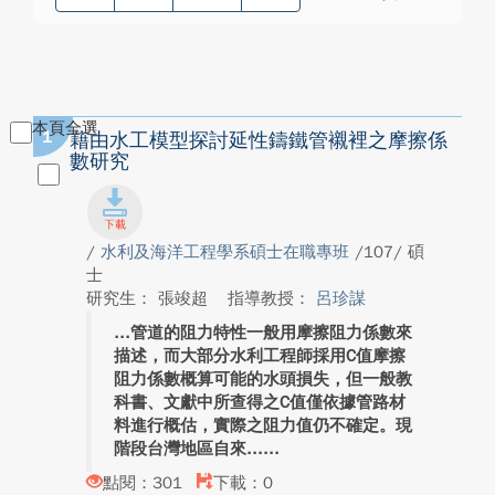
本頁全選
1
藉由水工模型探討延性鑄鐵管襯裡之摩擦係
數研究
/
水利及海洋工程學系碩士在職專班
/107/ 碩
士
研究生： 張竣超
指導教授：
呂珍謀
管道的阻力特性一般用摩擦阻力係數來
描述，而大部分水利工程師採用C值摩擦
阻力係數概算可能的水頭損失，但一般教
科書、文獻中所查得之C值僅依據管路材
料進行概估，實際之阻力值仍不確定。現
階段台灣地區自來...
點閱：301
下載：0