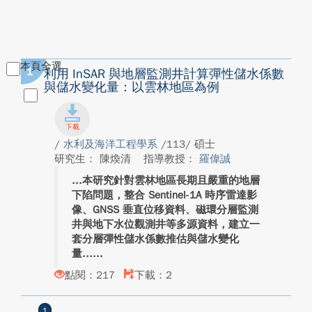
本頁全選
1
利用 InSAR 與地層監測井計算彈性儲水係數
與儲水變化量：以雲林地區為例
/
水利及海洋工程學系
/113/ 碩士
研究生： 陳煥清
指導教授：
羅偉誠
本研究針對雲林地區長期且嚴重的地層
下陷問題，整合 Sentinel-1A 時序雷達影
像、GNSS 垂直位移資料、磁環分層監測
井與地下水位觀測井等多源資料，建立一
套分層彈性儲水係數推估與儲水變化
量...
點閱：217
下載：2
1