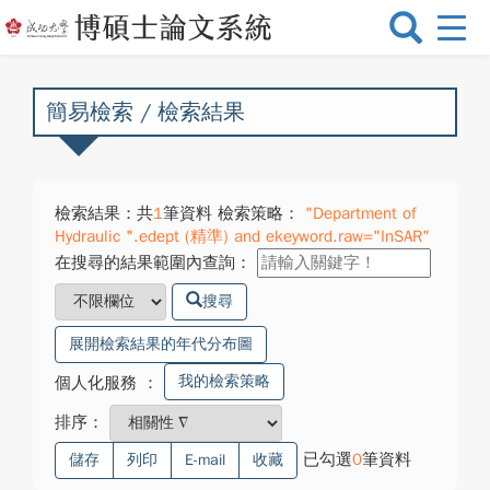
選
單
切
換
簡易檢索 / 檢索結果
檢索結果：共
1
筆資料 檢索策略：
"Department of
Hydraulic ".edept (精準) and ekeyword.raw="InSAR"
在搜尋的結果範圍內查詢：
搜尋
展開檢索結果的年代分布圖
我的檢索策略
個人化服務
：
排序：
已勾選
0
筆資料
儲存
列印
E-mail
收藏