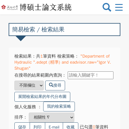
選
單
切
換
簡易檢索 / 檢索結果
檢索結果：共
1
筆資料 檢索策略：
"Department of
Hydraulic ".edept (精準) and eadvisor.raw="Igor V.
Shugan"
在搜尋的結果範圍內查詢：
搜尋
展開檢索結果的年代分布圖
我的檢索策略
個人化服務
：
排序：
已勾選
0
筆資料
儲存
列印
E-mail
收藏