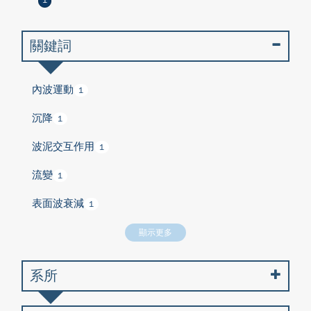
1
關鍵詞
內波運動
1
沉降
1
波泥交互作用
1
流變
1
表面波衰減
1
顯示更多
系所