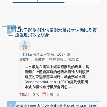
本頁全選
1
以粒子影像測速法量測水躍後之波動以及紊
流強度消散之現象
/
水利及海洋工程學系
/108/ 碩士
研究生： 周書玄
指導教授：
戴義欽
水躍是在明渠中經常觀察到的現象，當
流體在上游處高速的超臨界流進入到較低
速度的亞臨界流區域時，就會形成水躍。
Chandrashekar et al. (2019)提到使用淺
水波方程式進行模擬會因忽...
點閱：376
下載：5
2
水躍實驗中紊流強度與渦度擬能之分析與探