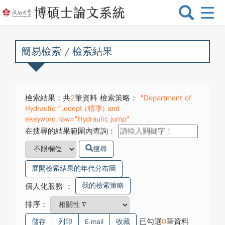
選
單
切
換
簡易檢索 / 檢索結果
檢索結果：共
2
筆資料 檢索策略：
"Department of
Hydraulic ".edept (精準) and
ekeyword.raw="Hydraulic jump"
在搜尋的結果範圍內查詢：
搜尋
展開檢索結果的年代分布圖
我的檢索策略
個人化服務
：
排序：
已勾選
0
筆資料
儲存
列印
E-mail
收藏