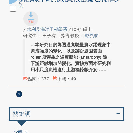
討
/
水利及海洋工程學系
/109/ 碩士
研究生： 王子睿
指導教授：
戴義欽
本研究目的為透過實驗量測水躍現象中
紊流強度的變化，以及躍趾處因表面
roller 所產生之渦度擬能 (Enstrophy) 隨
下游距離增加的變化。實驗方面本研究利
用小尺度流槽進行上游福祿數介於 ...
點閱：337
下載：49
1
關鍵詞
水躍
2