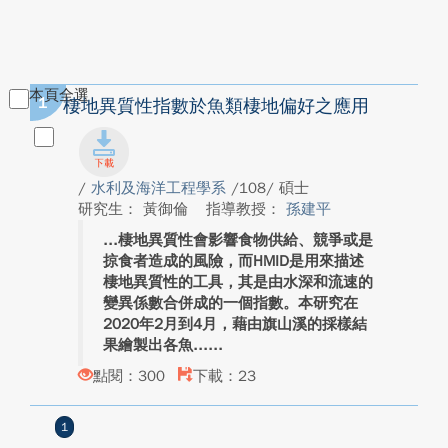
本頁全選
1
棲地異質性指數於魚類棲地偏好之應用
/
水利及海洋工程學系
/108/ 碩士
研究生： 黃御倫
指導教授：
孫建平
棲地異質性會影響食物供給、競爭或是
掠食者造成的風險，而HMID是用來描述
棲地異質性的工具，其是由水深和流速的
變異係數合併成的一個指數。本研究在
2020年2月到4月，藉由旗山溪的採樣結
果繪製出各魚...
點閱：300
下載：23
1