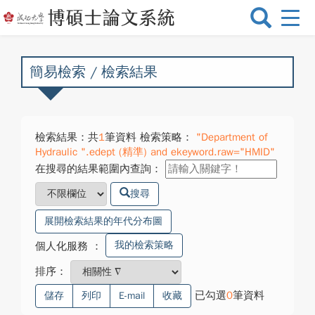
選
單
切
換
簡易檢索 / 檢索結果
檢索結果：共
1
筆資料 檢索策略：
"Department of
Hydraulic ".edept (精準) and ekeyword.raw="HMID"
在搜尋的結果範圍內查詢：
搜尋
展開檢索結果的年代分布圖
我的檢索策略
個人化服務
：
排序：
已勾選
0
筆資料
儲存
列印
E-mail
收藏