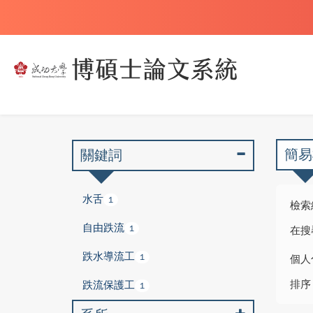
簡易
關鍵詞
水舌
1
檢索
自由跌流
1
在搜
跌水導流工
1
個人
排序
跌流保護工
1