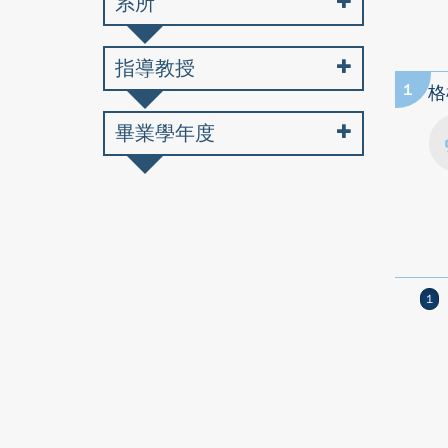
系所
指導教授
1
格
畢業學年度
1