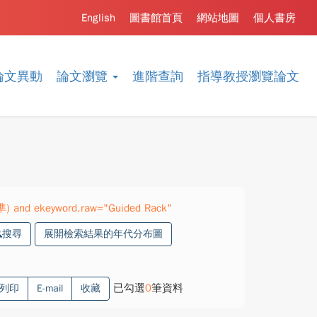
English
圖書館首頁
網站地圖
個人書房
論文異動
論文瀏覽
進階查詢
指導教授瀏覽論文
準) and ekeyword.raw="Guided Rack"
搜尋
展開檢索結果的年代分布圖
已勾選
0
筆資料
列印
E-mail
收藏