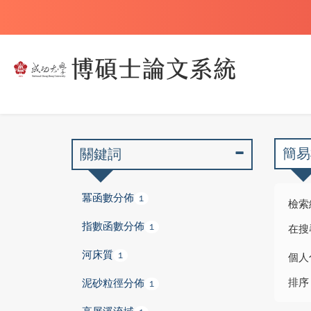
簡易
關鍵詞
冪函數分佈
1
檢索
指數函數分佈
1
在搜
河床質
1
個人
排序
泥砂粒徑分佈
1