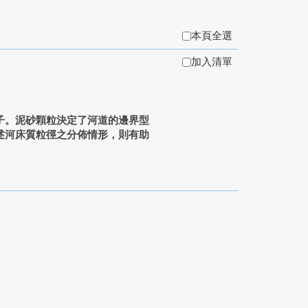
本頁全選
加入清單
子。泥砂顆粒決定了河道的邊界型
述河床質粒徑之分佈情形，則有助