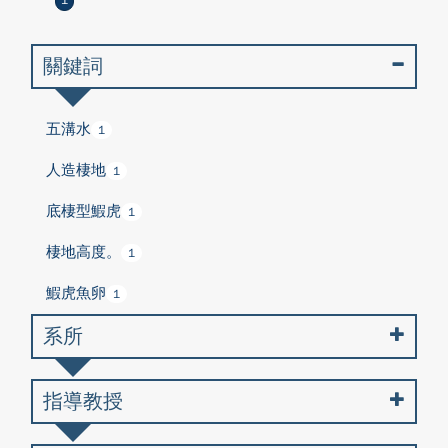
1
關鍵詞
五溝水
1
人造棲地
1
底棲型鰕虎
1
棲地高度。
1
鰕虎魚卵
1
系所
指導教授