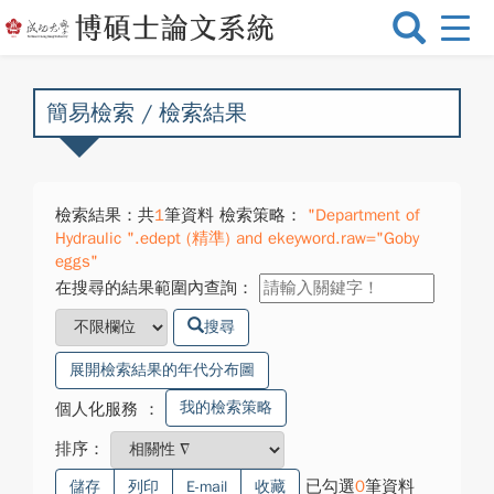
選
單
切
換
簡易檢索 / 檢索結果
檢索結果：共
1
筆資料 檢索策略：
"Department of
Hydraulic ".edept (精準) and ekeyword.raw="Goby
eggs"
在搜尋的結果範圍內查詢：
搜尋
展開檢索結果的年代分布圖
我的檢索策略
個人化服務
：
排序：
已勾選
0
筆資料
儲存
列印
E-mail
收藏