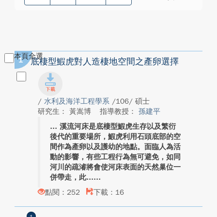
本頁全選
1
底棲型鰕虎對人造棲地空間之產卵選擇
/
水利及海洋工程學系
/106/ 碩士
研究生： 黃嵩博
指導教授：
孫建平
溪流河床是底棲型鰕虎生存以及繁衍
後代的重要場所，鰕虎利用石頭底部的空
間作為產卵以及護幼的地點。面臨人為活
動的影響，有些工程行為無可避免，如同
河川的疏濬將會使河床表面的天然巢位一
併帶走，此...
點閱：252
下載：16