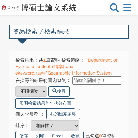
選
單
切
換
簡易檢索 / 檢索結果
檢索結果：共
1
筆資料 檢索策略：
"Department of
Hydraulic ".edept (精準) and
ekeyword.raw="Geographic Information System"
在搜尋的結果範圍內查詢：
搜尋
展開檢索結果的年代分布圖
我的檢索策略
個人化服務
：
排序：
已勾選
0
筆資料
儲存
列印
E-mail
收藏