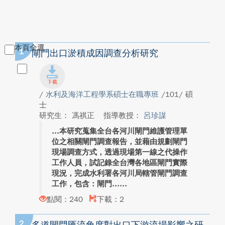
本頁全選
1
閘門出口淤積成因調查分析研究
/
水利及海洋工程學系碩士在職專班
/101/ 碩
士
研究生： 馮祺正
指導教授：
呂珍謀
本研究蒐集全台各河川閘門維護管理單
位之相關閘門調查報告，並藉由規劃閘門
現場調查方式，透過現場第一線之代操作
工作人員，試記錄全台灣各地區閘門實際
現況，完成水利署各河川局轄管閘門調查
工作，包含：閘門...
點閱：240
下載：2
2