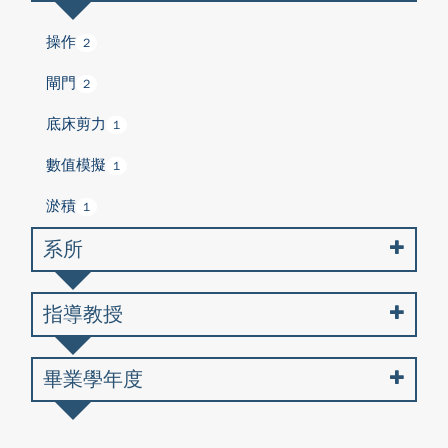
操作
2
閘門
2
底床剪力
1
數值模擬
1
淤積
1
系所
指導教授
畢業學年度