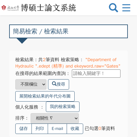
選
單
切
換
簡易檢索 / 檢索結果
檢索結果：共
2
筆資料 檢索策略：
"Department of
Hydraulic ".edept (精準) and ekeyword.raw="Gates"
在搜尋的結果範圍內查詢：
搜尋
展開檢索結果的年代分布圖
我的檢索策略
個人化服務
：
排序：
已勾選
0
筆資料
儲存
列印
E-mail
收藏