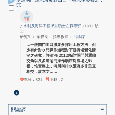
多道閘門匯流角度對出口下游流場影響之研
究
/
水利及海洋工程學系碩士在職專班
/101/ 碩
士
研究生： 葉俊良
指導教授：
呂珍謀
一般閘門出口減淤多採用工程方法，但
少有針對水門操作過程對下游流場變化情
況之研究，許清河(2012)探討閘門與翼牆
交角以及多道閘門操作順序對流場之影
響，惟實務上，河川與排水匯流多非垂直
相交，故本文...
點閱：321
下載：2
1
關鍵詞