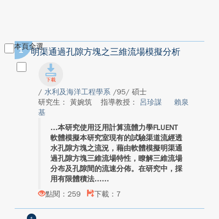
本頁全選
1
明渠通過孔隙方塊之三維流場模擬分析
/
水利及海洋工程學系
/95/ 碩士
研究生： 黃婉筑
指導教授：
呂珍謀
賴泉
基
本研究使用泛用計算流體力學FLUENT
軟體模擬本研究室現有的試驗渠道流經透
水孔隙方塊之流況，藉由軟體模擬明渠通
過孔隙方塊三維流場特性，瞭解三維流場
分布及孔隙間的流速分佈。在研究中，採
用有限體積法...
點閱：259
下載：7