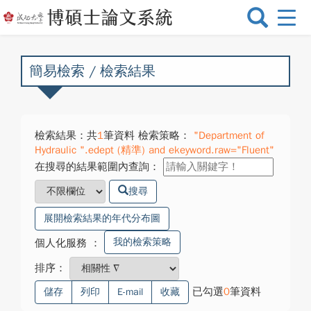
選
單
切
換
簡易檢索 / 檢索結果
檢索結果：共
1
筆資料 檢索策略：
"Department of
Hydraulic ".edept (精準) and ekeyword.raw="Fluent"
在搜尋的結果範圍內查詢：
搜尋
展開檢索結果的年代分布圖
我的檢索策略
個人化服務
：
排序：
已勾選
0
筆資料
儲存
列印
E-mail
收藏