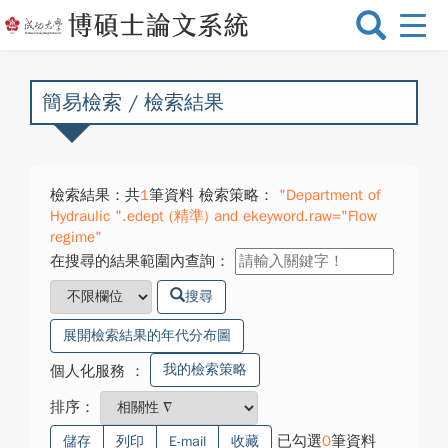
選
單
切
換
簡易檢索 / 檢索結果
檢索結果：共
1
筆資料 檢索策略：
"Department of
Hydraulic ".edept (精準) and ekeyword.raw="Flow
regime"
在搜尋的結果範圍內查詢：
搜尋
展開檢索結果的年代分布圖
我的檢索策略
個人化服務
：
排序：
已勾選
0
筆資料
儲存
列印
E-mail
收藏