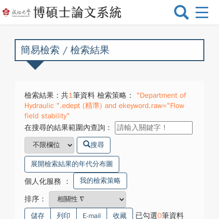
選
單
切
換
簡易檢索 / 檢索結果
檢索結果：共
1
筆資料 檢索策略：
"Department of
Hydraulic ".edept (精準) and ekeyword.raw="Flow
field stability"
在搜尋的結果範圍內查詢：
搜尋
展開檢索結果的年代分布圖
我的檢索策略
個人化服務
：
排序：
已勾選
0
筆資料
儲存
列印
E-mail
收藏