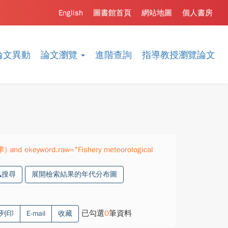
English
圖書館首頁
網站地圖
個人書房
論文異動
論文瀏覽
進階查詢
指導教授瀏覽論文
準) and ekeyword.raw="Fishery meteorological
搜尋
展開檢索結果的年代分布圖
已勾選
0
筆資料
列印
E-mail
收藏