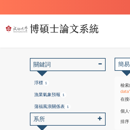
簡易
關鍵詞
浮標
1
檢索
data
漁業氣象預報
1
在搜
蒲福風浪關係表
1
個人
系所
排序