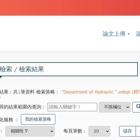
論文上傳
檢索 / 檢索結果
結果：共
1
筆資料 檢索策略：
"Department of Hydraulic ".edept (精
"
尋的結果範圍內查詢：
我的檢索策略
化服務
：
：
每頁筆數：
儲存