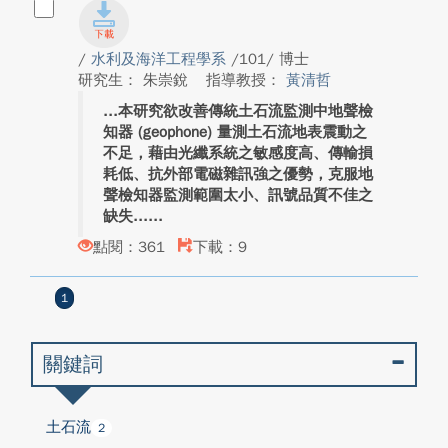
/
水利及海洋工程學系
/101/ 博士
研究生： 朱崇銳
指導教授：
黃清哲
本研究欲改善傳統土石流監測中地聲檢
知器 (geophone) 量測土石流地表震動之
不足，藉由光纖系統之敏感度高、傳輸損
耗低、抗外部電磁雜訊強之優勢，克服地
聲檢知器監測範圍太小、訊號品質不佳之
缺失...
點閱：361
下載：9
1
關鍵詞
土石流
2