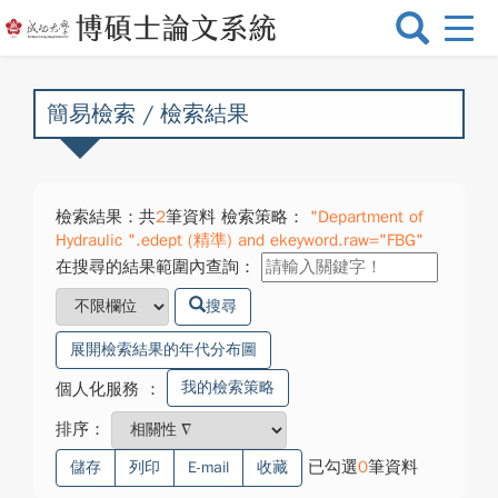
選
單
切
換
簡易檢索 / 檢索結果
檢索結果：共
2
筆資料 檢索策略：
"Department of
Hydraulic ".edept (精準) and ekeyword.raw="FBG"
在搜尋的結果範圍內查詢：
搜尋
展開檢索結果的年代分布圖
我的檢索策略
個人化服務
：
排序：
已勾選
0
筆資料
儲存
列印
E-mail
收藏