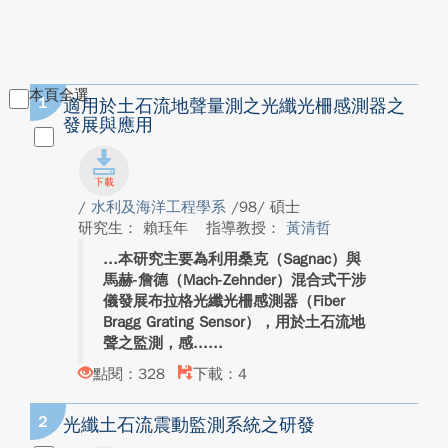
本頁全選
1
適用於土石流地聲量測之光纖光柵感測器之
發展與應用
/
水利及海洋工程學系
/98/ 碩士
研究生： 賴珏年
指導教授：
黃清哲
本研究主要為利用桑克（Sagnac）與
馬赫-詹德（Mach-Zehnder）混合式干涉
儀發展布拉格光纖光柵感測器（Fiber
Bragg Grating Sensor），用於土石流地
聲之監測，感...
點閱：328
下載：4
2
光纖土石流震動監測系統之研發