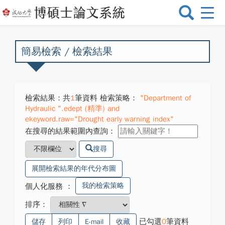
選
單
切
換
簡易檢索 / 檢索結果
檢索結果：共
1
筆資料 檢索策略：
"Department of
Hydraulic ".edept (精準) and
ekeyword.raw="Drought early warning index"
在搜尋的結果範圍內查詢：
搜尋
展開檢索結果的年代分布圖
我的檢索策略
個人化服務
：
排序：
已勾選
0
筆資料
儲存
列印
E-mail
收藏