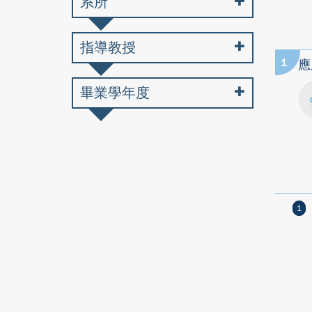
系所
指導教授
1
應
畢業學年度
1