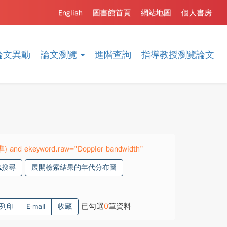
English
圖書館首頁
網站地圖
個人書房
論文異動
論文瀏覽
進階查詢
指導教授瀏覽論文
準) and ekeyword.raw="Doppler bandwidth"
搜尋
展開檢索結果的年代分布圖
已勾選
0
筆資料
列印
E-mail
收藏