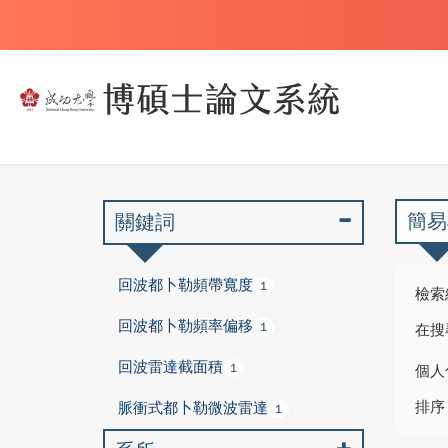
簡易
關鍵詞
回波都卜勒頻帶寬度
1
檢索
回波都卜勒頻率偏移
1
在搜
回波雷達截面積
1
個人
排序
脈衝式都卜勒微波雷達
1