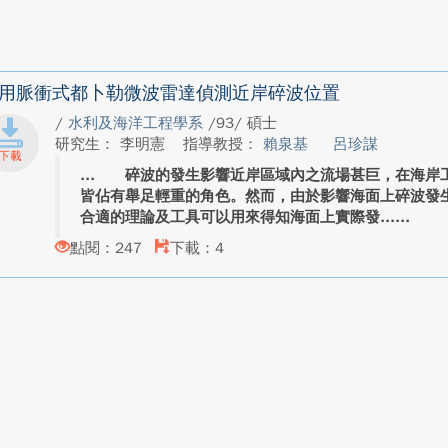
用脈衝式都卜勒微波雷達偵測近岸碎波位置
/
水利及海洋工程學系
/93/ 碩士
研究生： 李明憲
指導教授：
賴泉基
呂珍謀
碎波的發生影響近岸區域內之流場甚巨，在海岸工
皆佔有舉足輕重的角色。然而，由於影響海面上碎波發
合適的理論及工具可以用來得知海面上實際發...
點閱：247
下載：4