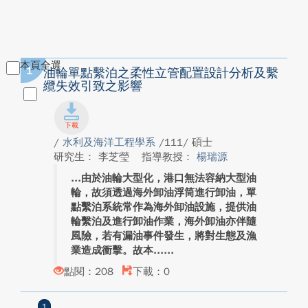
本頁全選
1
油輪單點繫泊之柔性立管配置設計分析及繫
纜失效引致之影響
/
水利及海洋工程學系
/111/ 碩士
研究生： 李芝瑩
指導教授：
楊瑞源
由於油輪大型化，港口無法容納大型油
輪，故須透過海外卸油浮筒進行卸油，單
點繫泊系統常作為海外卸油設施，提供油
輪繫泊及進行卸油作業，海外卸油亦伴隨
風險，若有漏油事件發生，將對生態及漁
業造成衝擊。故本...
點閱：208
下載：0
1