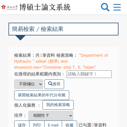
選
單
切
換
簡易檢索 / 檢索結果
檢索結果：共
1
筆資料 檢索策略：
"Department of
Hydraulic ".edept (精準) and
ekeyword.raw="Container ship T. S. Taipei"
在搜尋的結果範圍內查詢：
搜尋
展開檢索結果的年代分布圖
我的檢索策略
個人化服務
：
排序：
已勾選
0
筆資料
儲存
列印
E-mail
收藏