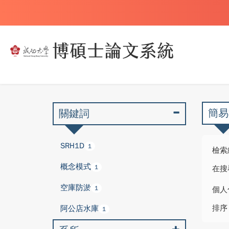
簡易
關鍵詞
SRH1D
1
檢索
概念模式
1
在搜
空庫防淤
1
個人
排序
阿公店水庫
1