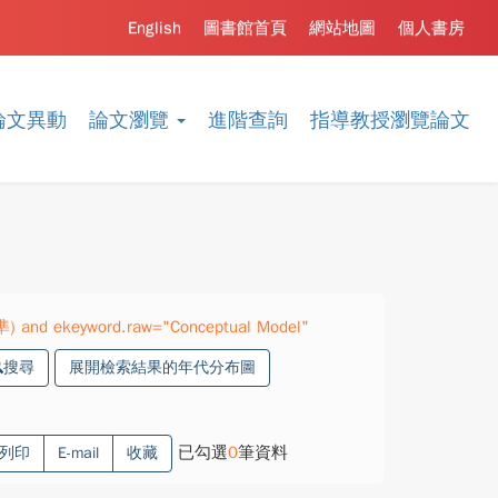
English
圖書館首頁
網站地圖
個人書房
論文異動
論文瀏覽
進階查詢
指導教授瀏覽論文
準) and ekeyword.raw="Conceptual Model"
搜尋
展開檢索結果的年代分布圖
已勾選
0
筆資料
列印
E-mail
收藏