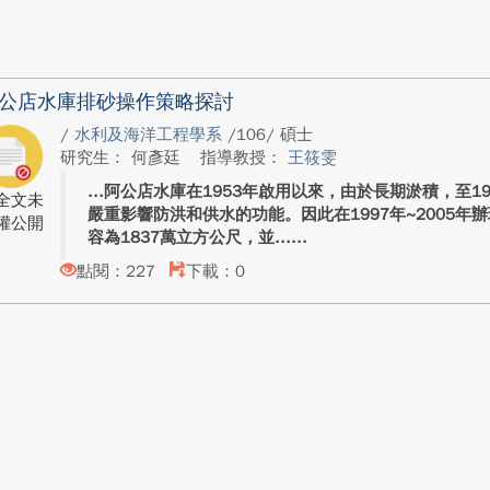
公店水庫排砂操作策略探討
/
水利及海洋工程學系
/106/ 碩士
研究生： 何彥廷
指導教授：
王筱雯
阿公店水庫在1953年啟用以來，由於長期淤積，至19
全文未
嚴重影響防洪和供水的功能。因此在1997年~2005
權公開
容為1837萬立方公尺，並...
點閱：227
下載：0