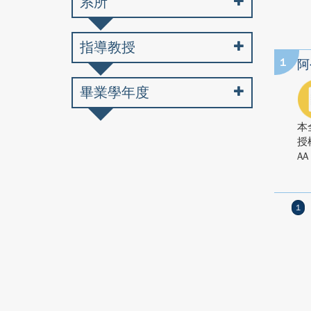
系所
指導教授
1
阿
畢業學年度
本
授
AA
1