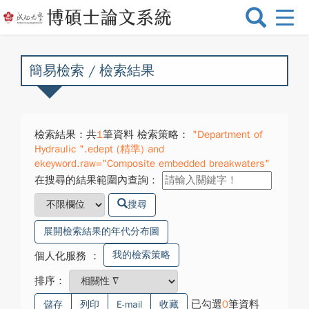
選
單
切
換
簡易檢索 / 檢索結果
檢索結果：共
1
筆資料 檢索策略：
"Department of
Hydraulic ".edept (精準) and
ekeyword.raw="Composite embedded breakwaters"
在搜尋的結果範圍內查詢：
搜尋
展開檢索結果的年代分布圖
我的檢索策略
個人化服務
：
排序：
已勾選
0
筆資料
儲存
列印
E-mail
收藏