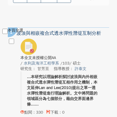
本頁全選
1
波浪與相嵌複合式透水彈性潛堤互制分析
本全文未授權公開AA
/
水利及海洋工程學系
/103/ 碩士
研究生： 甘芳亘
指導教授：
許泰文
本研究以理論解析探討波浪與內外相嵌
複合式透水彈性潛堤互相作用之機制，本
文延伸Lan and Lee(2010)提出之單一透
水彈性潛堤進行理論解析。文中將問題的
領域區分為七個部分，藉由交界面邊界
條...
點閱：330
下載：0