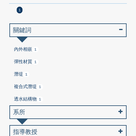
1
關鍵詞
內外相嵌
1
彈性材質
1
潛堤
1
複合式潛堤
1
透水結構物
1
系所
指導教授