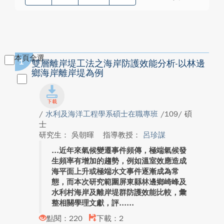
本頁全選
1
雙層離岸堤工法之海岸防護效能分析-以林邊
鄉海岸離岸堤為例
/
水利及海洋工程學系碩士在職專班
/109/ 碩
士
研究生： 吳朝暉
指導教授：
呂珍謀
近年來氣候變遷事件頻傳，極端氣候發
生頻率有增加的趨勢，例如溫室效應造成
海平面上升或極端水文事件逐漸成為常
態，而本次研究範圍屏東縣林邊鄉崎峰及
水利村海岸及離岸堤群防護效能比較，彙
整相關學理文獻，評...
點閱：220
下載：2