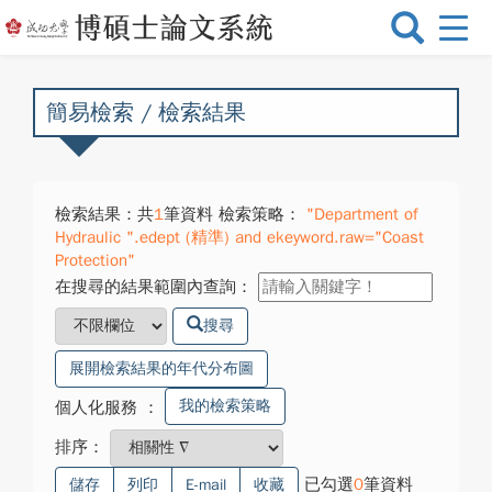
選
單
切
換
簡易檢索 / 檢索結果
檢索結果：共
1
筆資料 檢索策略：
"Department of
Hydraulic ".edept (精準) and ekeyword.raw="Coast
Protection"
在搜尋的結果範圍內查詢：
搜尋
展開檢索結果的年代分布圖
我的檢索策略
個人化服務
：
排序：
已勾選
0
筆資料
儲存
列印
E-mail
收藏