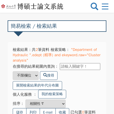
選
單
切
換
簡易檢索 / 檢索結果
檢索結果：共
2
筆資料 檢索策略：
"Department of
Hydraulic ".edept (精準) and ekeyword.raw="Cluster
analysis"
在搜尋的結果範圍內查詢：
搜尋
展開檢索結果的年代分布圖
我的檢索策略
個人化服務
：
排序：
已勾選
0
筆資料
儲存
列印
E-mail
收藏