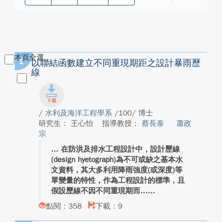
本頁全選
1
以聯結函數建立不同重現期距之設計暴雨歷
線
/
水利及海洋工程學系
/100/ 博士
研究生： 王心怡
指導教授：
蔡長泰
蕭政
宗
在防洪及排水工程設計中，設計歷線
(design hyetograph)為不可或缺之基本水
文資料，其大多利用降雨強度(或深度)等
單變量的特性，作為工程設計的標準，且
假設歷線不因不同重現期而...
點閱：358
下載：9