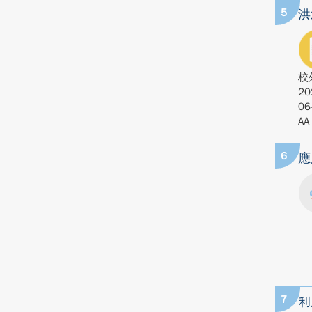
5
洪
校
20
06
AA
6
應
7
利