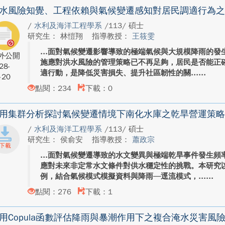
水風險知覺、工程依賴與氣候變遷感知對居民調適行為之
/
水利及海洋工程學系
/113/ 碩士
研究生： 林愷翔
指導教授：
王筱雯
面對氣候變遷影響導致的極端氣候與大規模降雨的發
外公開
施應對洪水風險的管理策略已不再足夠，居民是否能正
28-
適行動，是降低災害損失、提升社區韌性的關...
-20
點閱：234
下載：0
用集群分析探討氣候變遷情境下南化水庫之乾旱營運策略
/
水利及海洋工程學系
/113/ 碩士
研究生： 侯俞安
指導教授：
蕭政宗
面對氣候變遷導致的水文變異與極端乾旱事件發生頻
應對未來非定常水文條件對供水穩定性的挑戰。本研究
例，結合氣候模式模擬資料與降雨—逕流模式，...
點閱：276
下載：1
用Copula函數評估降雨與暴潮作用下之複合淹水災害風