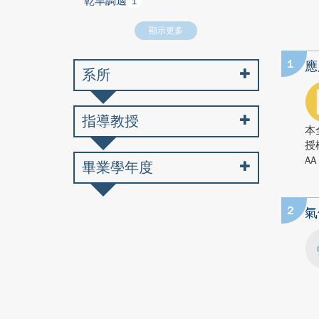
乾旱調適
1
顯示更多
1
應
系所
指導教授
本
授
AA
畢業學年度
2
氣