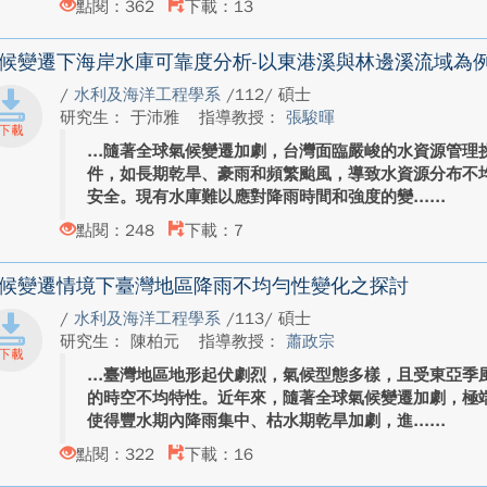
點閱：362
下載：13
候變遷下海岸水庫可靠度分析-以東港溪與林邊溪流域為
/
水利及海洋工程學系
/112/ 碩士
研究生： 于沛雅
指導教授：
張駿暉
隨著全球氣候變遷加劇，台灣面臨嚴峻的水資源管理
件，如長期乾旱、豪雨和頻繁颱風，導致水資源分布不
安全。現有水庫難以應對降雨時間和強度的變...
點閱：248
下載：7
候變遷情境下臺灣地區降雨不均勻性變化之探討
/
水利及海洋工程學系
/113/ 碩士
研究生： 陳柏元
指導教授：
蕭政宗
臺灣地區地形起伏劇烈，氣候型態多樣，且受東亞季
的時空不均特性。近年來，隨著全球氣候變遷加劇，極
使得豐水期內降雨集中、枯水期乾旱加劇，進...
點閱：322
下載：16