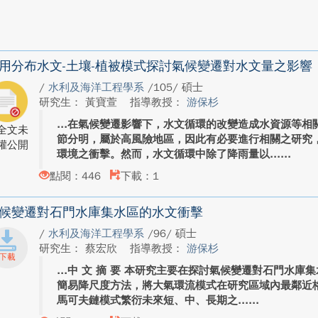
用分布水文-土壤-植被模式探討氣候變遷對水文量之影響
/
水利及海洋工程學系
/105/ 碩士
研究生： 黃寶萱
指導教授：
游保杉
在氣候變遷影響下，水文循環的改變造成水資源等相
全文未
節分明，屬於高風險地區，因此有必要進行相關之研究
權公開
環境之衝擊。然而，水文循環中除了降雨量以...
點閱：446
下載：1
候變遷對石門水庫集水區的水文衝擊
/
水利及海洋工程學系
/96/ 碩士
研究生： 蔡宏欣
指導教授：
游保杉
中 文 摘 要 本研究主要在探討氣候變遷對石門水庫
簡易降尺度方法，將大氣環流模式在研究區域內最鄰近
馬可夫鏈模式繁衍未來短、中、長期之...