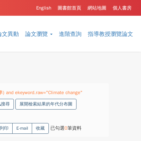
English
圖書館首頁
網站地圖
個人書房
論文異動
論文瀏覽
進階查詢
指導教授瀏覽論文
準) and ekeyword.raw="Climate change"
搜尋
展開檢索結果的年代分布圖
已勾選
0
筆資料
列印
E-mail
收藏