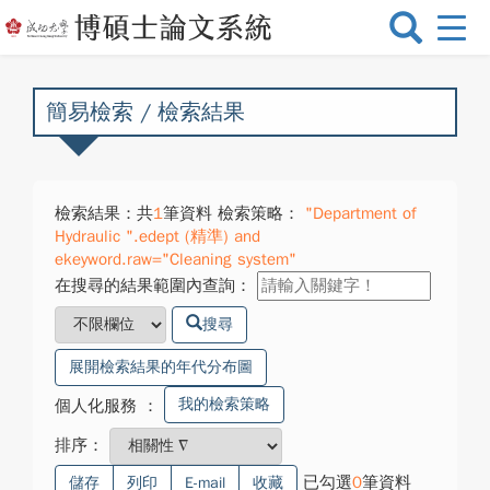
選
單
切
換
簡易檢索 / 檢索結果
檢索結果：共
1
筆資料 檢索策略：
"Department of
Hydraulic ".edept (精準) and
ekeyword.raw="Cleaning system"
在搜尋的結果範圍內查詢：
搜尋
展開檢索結果的年代分布圖
我的檢索策略
個人化服務
：
排序：
已勾選
0
筆資料
儲存
列印
E-mail
收藏