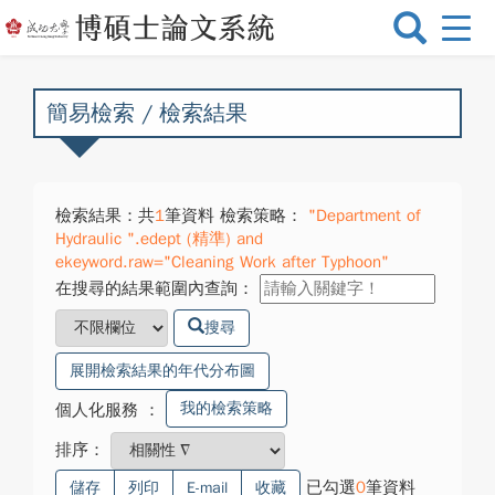
選
單
切
換
簡易檢索 / 檢索結果
檢索結果：共
1
筆資料 檢索策略：
"Department of
Hydraulic ".edept (精準) and
ekeyword.raw="Cleaning Work after Typhoon"
在搜尋的結果範圍內查詢：
搜尋
展開檢索結果的年代分布圖
我的檢索策略
個人化服務
：
排序：
已勾選
0
筆資料
儲存
列印
E-mail
收藏