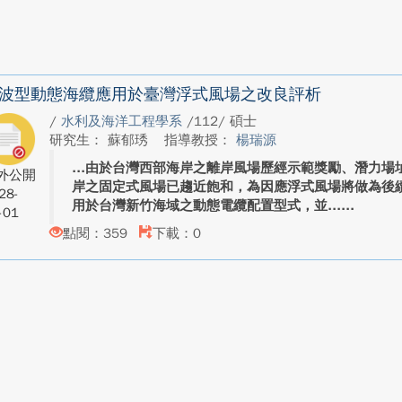
波型動態海纜應用於臺灣浮式風場之改良評析
/
水利及海洋工程學系
/112/ 碩士
研究生： 蘇郁琇
指導教授：
楊瑞源
由於台灣西部海岸之離岸風場歷經示範獎勵、潛力場址
外公開
岸之固定式風場已趨近飽和，為因應浮式風場將做為後
28-
用於台灣新竹海域之動態電纜配置型式，並...
-01
點閱：359
下載：0