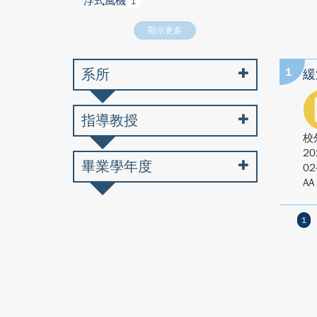
浮式風機
1
顯示更多
系所
1
緩
指導教授
校
20
畢業學年度
02
AA
1