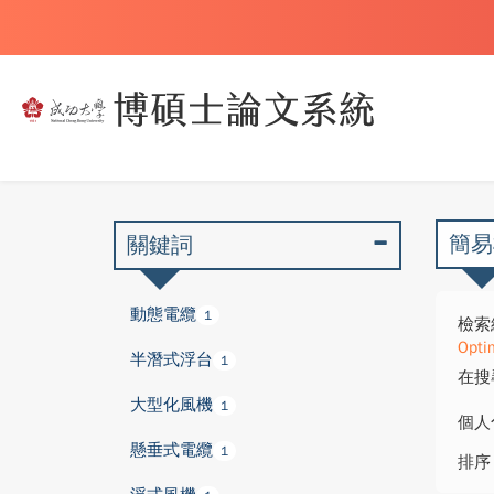
簡易
關鍵詞
動態電纜
1
檢索
Opti
半潛式浮台
1
在搜
大型化風機
1
個人
懸垂式電纜
1
排序