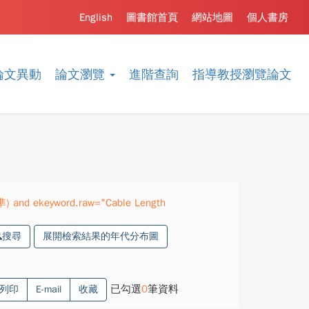
English
圖書館首頁
網站地圖
個人書房
論文異動
論文瀏覽
進階查詢
指導教授瀏覽論文
準) and ekeyword.raw="Cable Length
搜尋
展開檢索結果的年代分布圖
已勾選
0
筆資料
列印
E-mail
收藏