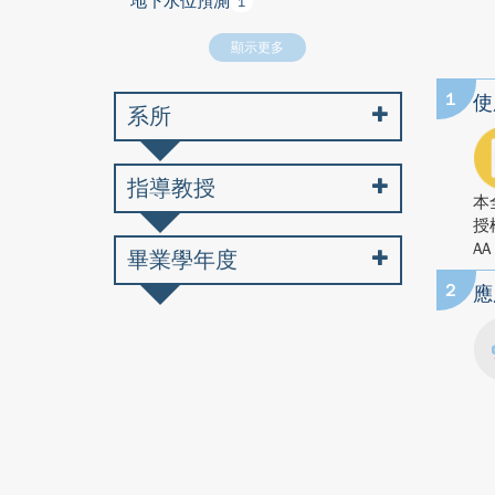
地下水位預測
1
顯示更多
1
使
系所
指導教授
本
授
AA
畢業學年度
2
應