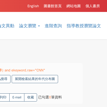
English
圖書館首頁
網站地圖
個人書房
論文異動
論文瀏覽
進階查詢
指導教授瀏覽論文
精準) and ekeyword.raw="CNN"
搜尋
展開檢索結果的年代分布圖
已勾選
0
筆資料
列印
E-mail
收藏