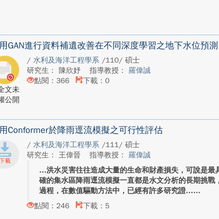
用GAN進行資料補遺改善在不同深度學習之地下水位預測
/
水利及海洋工程學系
/110/ 碩士
研究生： 陳欣妤
指導教授：
羅偉誠
點閱：366
下載：0
全文未
權公開
用Conformer於降雨逕流模擬之可行性評估
/
水利及海洋工程學系
/111/ 碩士
研究生： 王偉晉
指導教授：
羅偉誠
洪水災害往往造成大量的生命和財產損失，可說是最
確的集水區降雨逕流模擬一直都是水文分析的長期挑戰
過程，在數值驅動方法中，已經有許多研究證...
點閱：246
下載：5