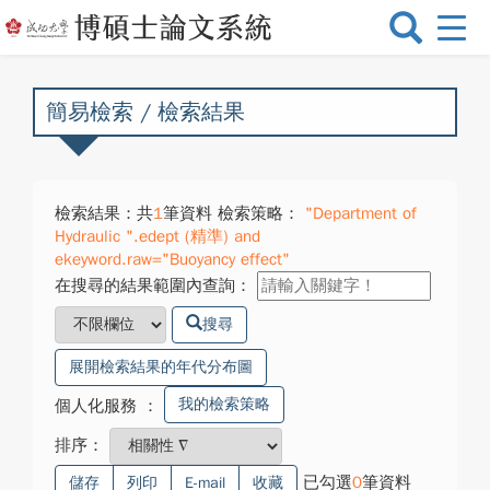
選
單
切
換
簡易檢索 / 檢索結果
檢索結果：共
1
筆資料 檢索策略：
"Department of
Hydraulic ".edept (精準) and
ekeyword.raw="Buoyancy effect"
在搜尋的結果範圍內查詢：
搜尋
展開檢索結果的年代分布圖
我的檢索策略
個人化服務
：
排序：
已勾選
0
筆資料
儲存
列印
E-mail
收藏