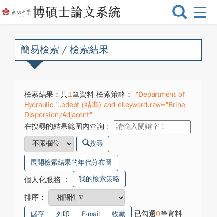
選
單
切
換
簡易檢索 / 檢索結果
檢索結果：共
1
筆資料 檢索策略：
"Department of
Hydraulic ".edept (精準) and ekeyword.raw="Brine
Dispersion/Adjacent"
在搜尋的結果範圍內查詢：
搜尋
展開檢索結果的年代分布圖
我的檢索策略
個人化服務
：
排序：
已勾選
0
筆資料
儲存
列印
E-mail
收藏