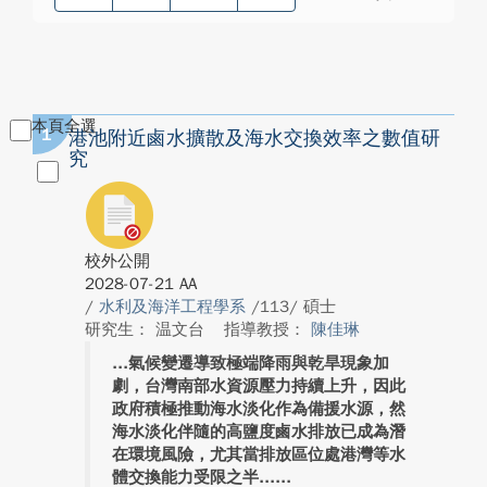
本頁全選
1
港池附近鹵水擴散及海水交換效率之數值研
究
校外公開
2028-07-21 AA
/
水利及海洋工程學系
/113/ 碩士
研究生： 温文台
指導教授：
陳佳琳
氣候變遷導致極端降雨與乾旱現象加
劇，台灣南部水資源壓力持續上升，因此
政府積極推動海水淡化作為備援水源，然
海水淡化伴隨的高鹽度鹵水排放已成為潛
在環境風險，尤其當排放區位處港灣等水
體交換能力受限之半...