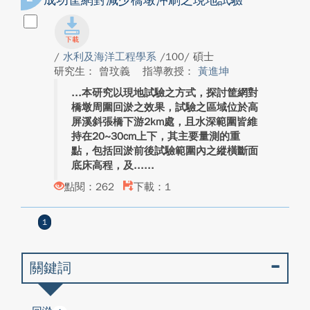
成功筐網對減少橋墩沖刷之現地試驗
/
水利及海洋工程學系
/100/ 碩士
研究生： 曾玟義
指導教授：
黃進坤
本研究以現地試驗之方式，探討筐網對
橋墩周圍回淤之效果，試驗之區域位於高
屏溪斜張橋下游2km處，且水深範圍皆維
持在20~30cm上下，其主要量測的重
點，包括回淤前後試驗範圍內之縱橫斷面
底床高程，及...
點閱：262
下載：1
1
關鍵詞