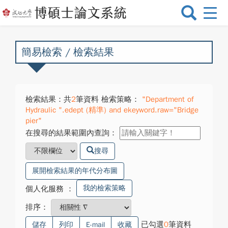
選
單
切
換
簡易檢索 / 檢索結果
檢索結果：共
2
筆資料 檢索策略：
"Department of
Hydraulic ".edept (精準) and ekeyword.raw="Bridge
pier"
在搜尋的結果範圍內查詢：
搜尋
展開檢索結果的年代分布圖
我的檢索策略
個人化服務
：
排序：
已勾選
0
筆資料
儲存
列印
E-mail
收藏