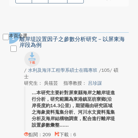
本頁全選
1
離岸堤設置因子之參數分析研究－以屏東海
岸段為例
/
水利及海洋工程學系碩士在職專班
/105/ 碩
士
研究生： 吳筱芸
指導教授：
呂珍謀
本研究主要針對屏東縣海岸之離岸堤進
行分析，研究範圍為東港鎮至枋寮鄉(沿
岸長度約14.3公里)，期望藉由研究區域
之海象資料蒐集分析、河川水文資料蒐集
分析及海岸結構物調查，配合進行離岸堤
設置參數彙整...
點閱：209
下載：6