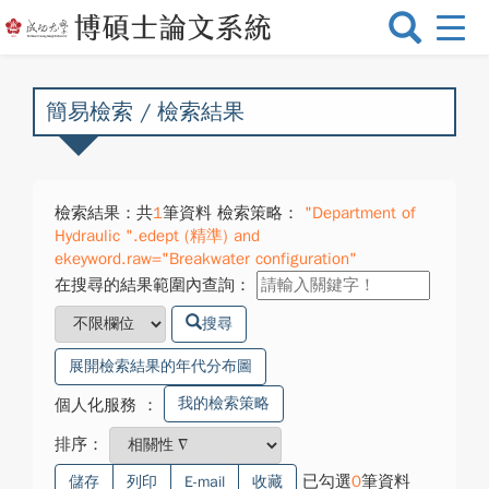
選
單
切
換
簡易檢索 / 檢索結果
檢索結果：共
1
筆資料 檢索策略：
"Department of
Hydraulic ".edept (精準) and
ekeyword.raw="Breakwater configuration"
在搜尋的結果範圍內查詢：
搜尋
展開檢索結果的年代分布圖
我的檢索策略
個人化服務
：
排序：
已勾選
0
筆資料
儲存
列印
E-mail
收藏