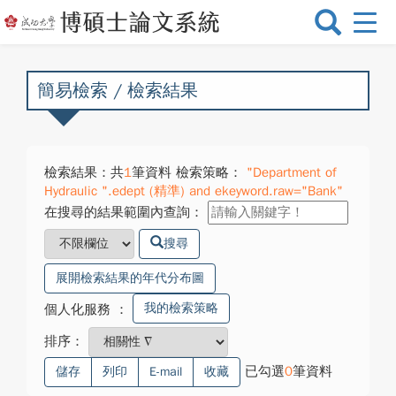
選
單
切
換
簡易檢索 / 檢索結果
檢索結果：共
1
筆資料 檢索策略：
"Department of
Hydraulic ".edept (精準) and ekeyword.raw="Bank"
在搜尋的結果範圍內查詢：
搜尋
展開檢索結果的年代分布圖
我的檢索策略
個人化服務
：
排序：
已勾選
0
筆資料
儲存
列印
E-mail
收藏