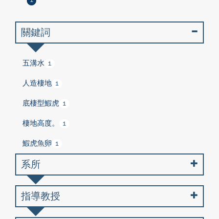
1
關鍵詞
五溝水
1
人造棲地
1
底棲型鰕虎
1
棲地高度。
1
鰕虎魚卵
1
系所
指導教授