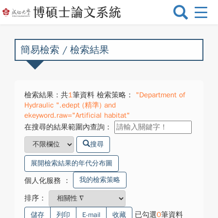
選
單
切
換
簡易檢索 / 檢索結果
檢索結果：共
1
筆資料 檢索策略：
"Department of
Hydraulic ".edept (精準) and
ekeyword.raw="Artificial habitat"
在搜尋的結果範圍內查詢：
搜尋
展開檢索結果的年代分布圖
我的檢索策略
個人化服務
：
排序：
已勾選
0
筆資料
儲存
列印
E-mail
收藏