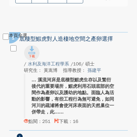
本頁全選
1
底棲型鰕虎對人造棲地空間之產卵選擇
/
水利及海洋工程學系
/106/ 碩士
研究生： 黃嵩博
指導教授：
孫建平
溪流河床是底棲型鰕虎生存以及繁衍
後代的重要場所，鰕虎利用石頭底部的空
間作為產卵以及護幼的地點。面臨人為活
動的影響，有些工程行為無可避免，如同
河川的疏濬將會使河床表面的天然巢位一
併帶走，此...
點閱：251
下載：16