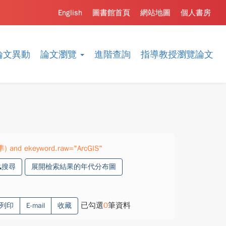
English
圖書館首頁
網站地圖
個人書房
論文異動
論文瀏覽
進階查詢
指導教授瀏覽論文
準) and ekeyword.raw="ArcGIS"
搜尋
展開檢索結果的年代分布圖
已勾選
0
筆資料
列印
E-mail
收藏