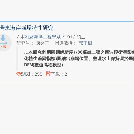
灣東海岸崩塌特性研究
/
水利及海洋工程學系
/101/ 碩士
研究生： 陳啓平
指導教授：
郭玉樹
本研究利用四期解析度八米福衛二號之四波段衛星影像，配合
化植生差異指標)圈繪出崩塌位置。整理水土保持局於民國
DEM(數值高程模型)...
點閱：255
下載：2