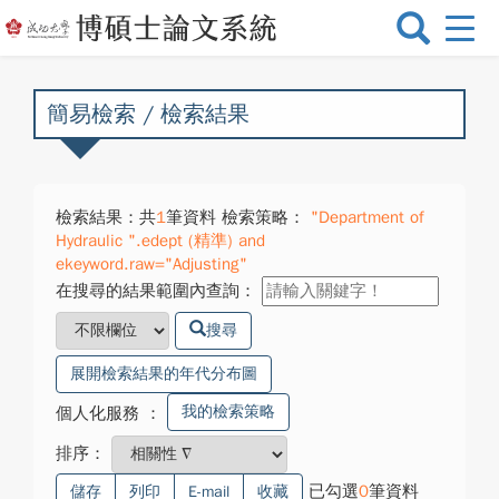
選
單
切
換
簡易檢索 / 檢索結果
檢索結果：共
1
筆資料 檢索策略：
"Department of
Hydraulic ".edept (精準) and
ekeyword.raw="Adjusting"
在搜尋的結果範圍內查詢：
搜尋
展開檢索結果的年代分布圖
我的檢索策略
個人化服務
：
排序：
已勾選
0
筆資料
儲存
列印
E-mail
收藏