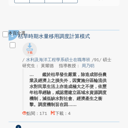
本頁全選
1
枯旱時期水量移用調度計算模式
/
水利及海洋工程學系碩士在職專班
/91/ 碩士
研究生： 黃耀德
指導教授：
周乃昉
鑑於枯旱發生嚴重，除造成部份農
業及經濟上之損失外，因實施分區輪流供
水對民眾生活上亦造成極大之不便，依歷
年枯旱經驗，咸認需建立區域水資源調度
機制，減低缺水對社會、經濟產生之衝
擊。調度機制旨在因...
點閱：171
下載：4