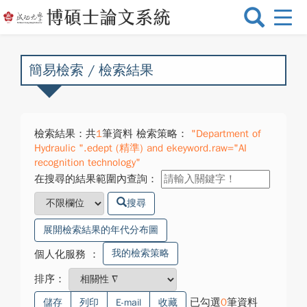
選
單
切
換
簡易檢索 / 檢索結果
檢索結果：共
1
筆資料 檢索策略：
"Department of
Hydraulic ".edept (精準) and ekeyword.raw="AI
recognition technology"
在搜尋的結果範圍內查詢：
搜尋
展開檢索結果的年代分布圖
我的檢索策略
個人化服務
：
排序：
已勾選
0
筆資料
儲存
列印
E-mail
收藏