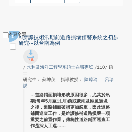
本頁全選
1
AI辨識技術汛期前道路損壞預警系統之初步
研究---以台南為例
/
水利及海洋工程學系碩士在職專班
/110/ 碩
士
研究生： 蘇坤茂
指導教授：
陳璋玲
呂珍
謀
道路鋪面損壞形成原因很多，尤其於汛
期(每年5月至11月)前或豪雨及颱風過境
之後，道路鋪面破損更加嚴重，因此道路
鋪面巡查工作，是維護修補道路損壞一項
重要之前置作業，傳統性道路鋪面巡查工
作是採人工巡...