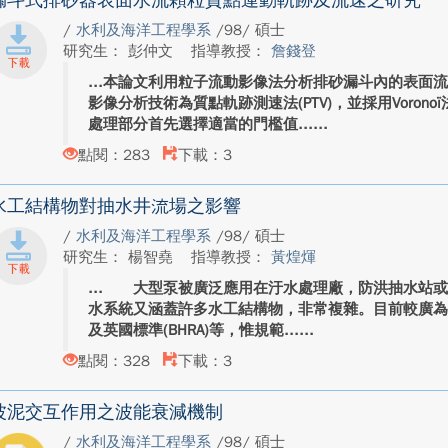
漏斗式排砂器表面水流顆粒質點運動軌跡及流速之研究
/
水利及海洋工程學系
/98/ 碩士
研究生： 彭仲文
指導教授：
詹錢登
本論文利用粒子流動影像法分析排砂漏斗內的表面
影像分析技術為質點軌跡測速法(PTV)，並採用Voron
處理部分首先選擇適當的門檻值...
點閱：283
下載：3
水工結構物對抽水井流場之影響
/
水利及海洋工程學系
/98/ 碩士
研究生： 楊智堯
指導教授：
黃煌煇
大型泵被廣泛應用在汙水處理廠，防洪抽水站或電
水系統又涵蓋許多水工結構物，非常複雜。目前較廣為參
及英國標準(BHRA)等，惟規範...
點閱：328
下載：3
波泥交互作用之波能衰減機制
/
水利及海洋工程學系
/98/ 碩士