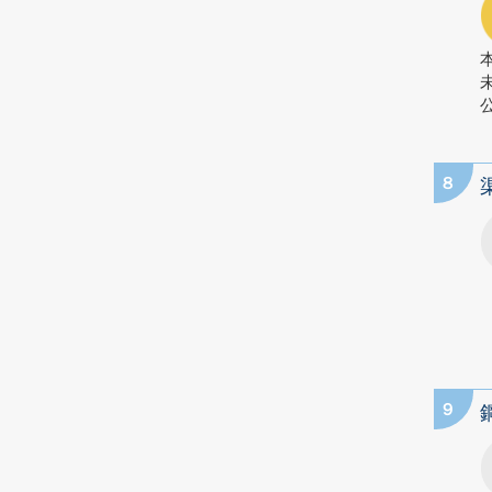
公
8
9