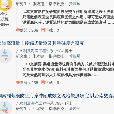
研究生： 張隆翔
指導教授：
黃煌煇
本文重點在於研究由波泥交互作用所造成之表面波
本全文
只需數個表面波長與底床泥質之作用，即可造成表面
未授權
泥質底床時，泥質流體的動力回應是造成波浪衰減...
開AA
點閱：268
下載：0
渠道高流量非接觸式量測及其準確度之研究
/
水利及海洋工程學系
/98/ 博士
研究生： 朱木壽
指導教授：
黃煌煇
中文摘要 渠道流量傳統實測作業方式係以需浸沒於
配合其對應水位(深)資料依其斷面幾何形狀推得通水
間於天然河川以人力或藉機具操作儀器執...
點閱：255
下載：6
鋼索攔截網防止海岸冲蝕成效之現地觀測研究-以台南雙春
/
水利及海洋工程學系
/98/ 碩士
研究生： 莊瑞安
指導教授：
詹錢登