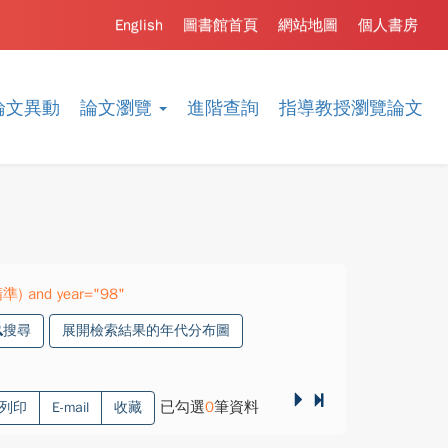
English
圖書館首頁
網站地圖
個人書房
論文異動
論文瀏覽
進階查詢
指導教授瀏覽論文
(精準) and year="98"
搜尋
展開檢索結果的年代分布圖
已勾選
0
筆資料
列印
E-mail
收藏