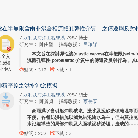
波在半無限含兩非混合相流體孔彈性介質中之傳遞與反射
/
水利及海洋工程學系
/98/ 博士
研究生： 陳由聖
指導教授：
呂珍謀
本文旨在探討彈性波(elastic waves)在半無限(seim-inf
本全文
流體孔彈性(poroelastic)介質中的傳遞及反射行為，以L
未授權
開AA
點閱：312
下載：1
沖積平原之洪水沖淤模擬
/
水利及海洋工程學系
/98/ 碩士
研究生： 陳麗貞
指導教授：
蔡長泰
豪雨洪水會引起沖刷破壞、浸水及泥砂淤積淹埋等
不便。各種防洪措施以減免洪氾淹水為主，但由莫拉
水氾濫導致的局部沖刷及大面積泥砂淤埋，造成的...
點閱：202
下載：3