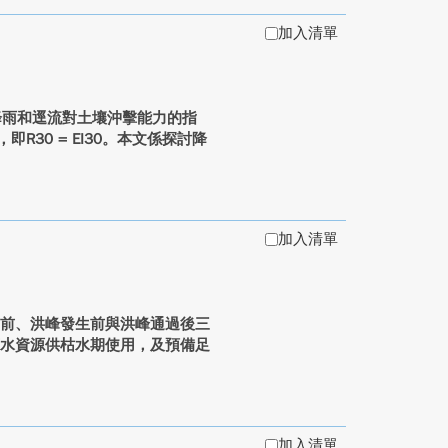
加入清單
區降雨和逕流對土壤沖擊能力的指
R30 = EI30。本文係探討降
加入清單
前、洪峰發生前與洪峰通過後三
蓄水資源供枯水期使用，及預備足
加入清單