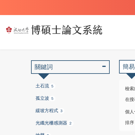
簡易
關鍵詞
土石流
5
檢索
孤立波
5
在搜
緩坡方程式
3
個人
排序
光纖光柵感測器
2