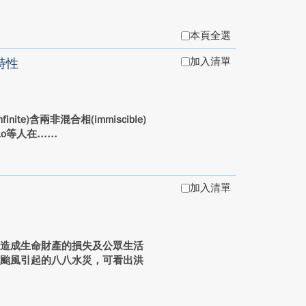
本頁全選
加入清單
特性
inite)含兩非混合相(immiscible)
o等人在...
加入清單
而造成生命財產的損失及公眾生活
克颱風引起的八八水災，可看出洪