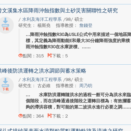
曾文溪集水區降雨沖蝕指數與土砂災害關聯性之研究
/
水利及海洋工程學系
/98/ 碩士
研究生： 楊斯堯
指導教授：
詹錢登
降雨沖蝕指數R30為USLE公式中用來描述一個地
標，其定義為降雨動能E和最大30分鐘降雨強度的乘積，即
雨沖蝕指數R30在水庫淤積、...
點閱：315
下載：5
洪峰後防洪運轉之洪水調節與蓄水策略
/
水利及海洋工程學系
/98/ 碩士
研究生： 古必維
指導教授：
周乃昉
水庫防洪運轉隨洪水的過程一般可分為洪水來臨
個階段，而在洪峰通過後階段之運轉目標為：有效攔
夠的滯洪容積，對可能的第二波洪水進行必要之調...
點閱：364
下載：2