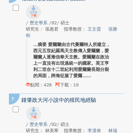
/
歷史學系
/92/ 碩士
研究生： 張惠君
指導教授：
王文霞
張勝
柏
摘要 愛爾蘭由古代賽爾特人所建立，
西元五世紀羅馬天主教傳入愛爾蘭，愛
爾蘭人逐漸信奉天主教。愛爾蘭在政治
上一直沒有出現過統一的國家。英王亨
利二世在十二世紀利用愛爾蘭長期分裂
的局面，跨海征服了愛爾...
點閱：428
下載：19
7
鍾肇政大河小說中的殖民地經驗
/
歷史學系
/92/ 碩士
研究生： 林美華
指導教授：
李漢偉
林瑞