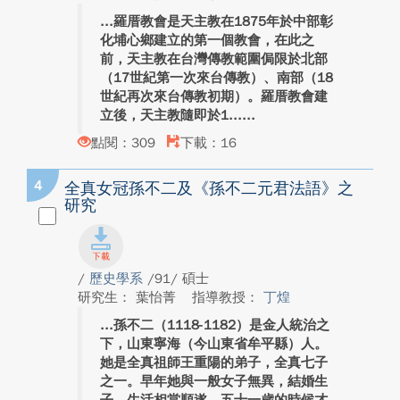
羅厝教會是天主教在1875年於中部彰
化埔心鄉建立的第一個教會，在此之
前，天主教在台灣傳教範圍侷限於北部
（17世紀第一次來台傳教）、南部（18
世紀再次來台傳教初期）。羅厝教會建
立後，天主教隨即於1...
點閱：309
下載：16
4
全真女冠孫不二及《孫不二元君法語》之
研究
/
歷史學系
/91/ 碩士
研究生： 葉怡菁
指導教授：
丁煌
孫不二（1118-1182）是金人統治之
下，山東寧海（今山東省牟平縣）人。
她是全真祖師王重陽的弟子，全真七子
之一。早年她與一般女子無異，結婚生