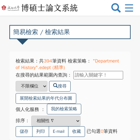
選
單
切
換
簡易檢索 / 檢索結果
檢索結果：共
394
筆資料 檢索策略：
"Department
of History".edept (精準)
在搜尋的結果範圍內查詢：
搜尋
展開檢索結果的年代分布圖
我的檢索策略
個人化服務
：
排序：
已勾選
0
筆資料
儲存
列印
E-mail
收藏