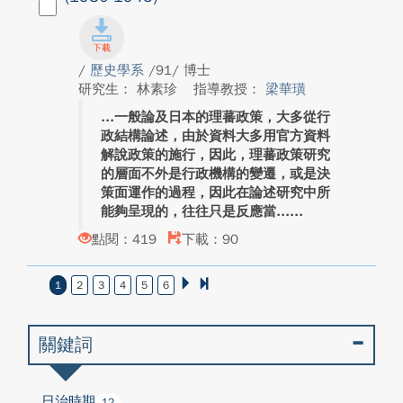
/
歷史學系
/91/ 博士
研究生： 林素珍
指導教授：
梁華璜
一般論及日本的理蕃政策，大多從行
政結構論述，由於資料大多用官方資料
解說政策的施行，因此，理蕃政策研究
的層面不外是行政機構的變遷，或是決
策面運作的過程，因此在論述研究中所
能夠呈現的，往往只是反應當...
點閱：419
下載：90
1
2
3
4
5
6
關鍵詞
日治時期
12