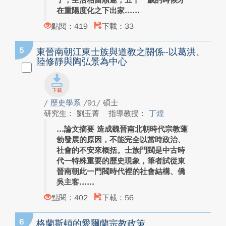
子，生活相當順遂，五十一歲的時候才
在重陽度化之下出家...
點閱：419
下載：33
5
東晉南朝江東士族與道教之關係--以葛洪、
陸修靜與陶弘景為中心
/
歷史學系
/91/ 碩士
研究生： 劉玉菁
指導教授：
丁煌
論文摘要 造成魏晉南北朝時代宗教蓬
勃發展的原因，不能完全以當時政治、
社會的不安來概括。士族門閥是中古時
代一特殊重要的歷史現象，筆者試從東
晉南朝此一門閥時代裡的社會結構、僑
吳主客...
點閱：402
下載：56
6
格蘭斯頓的愛爾蘭宗教政策