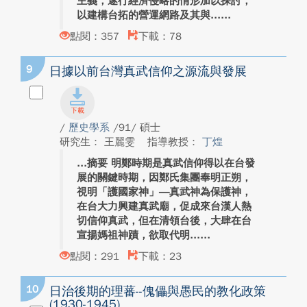
主義，遂行經濟侵略的情形加以探討，
以建構台拓的營運網路及其與...
點閱：357
下載：78
9
日據以前台灣真武信仰之源流與發展
/
歷史學系
/91/ 碩士
研究生： 王麗雯
指導教授：
丁煌
摘要 明鄭時期是真武信仰得以在台發
展的關鍵時期，因鄭氏集團奉明正朔，
視明「護國家神」―真武神為保護神，
在台大力興建真武廟，促成來台漢人熱
切信仰真武，但在清領台後，大肆在台
宣揚媽祖神蹟，欲取代明...
點閱：291
下載：23
10
日治後期的理蕃--傀儡與愚民的教化政策
(1930-1945)