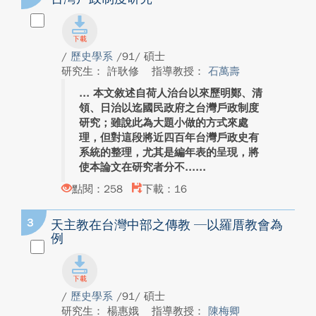
/
歷史學系
/91/ 碩士
研究生： 許耿修
指導教授：
石萬壽
本文敘述自荷人治台以來歷明鄭、清
領、日治以迄國民政府之台灣戶政制度
研究；雖說此為大題小做的方式來處
理，但對這段將近四百年台灣戶政史有
系統的整理，尤其是編年表的呈現，將
使本論文在研究者分不...
點閱：258
下載：16
3
天主教在台灣中部之傳教 ─以羅厝教會為
例
/
歷史學系
/91/ 碩士
研究生： 楊惠娥
指導教授：
陳梅卿