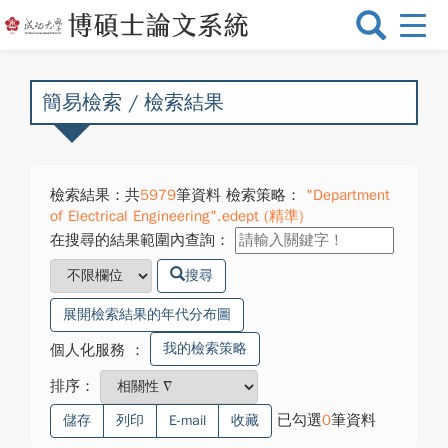
選
單
切
換
簡易檢索 / 檢索結果
檢索結果：共
5979
筆資料 檢索策略：
"Department
of Electrical Engineering".edept (精準)
在搜尋的結果範圍內查詢：
搜尋
展開檢索結果的年代分布圖
我的檢索策略
個人化服務
：
排序：
已勾選
0
筆資料
儲存
列印
E-mail
收藏