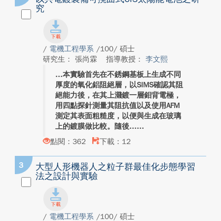
究
/
電機工程學系
/100/ 碩士
研究生： 張尚霖
指導教授：
李文熙
本實驗首先在不銹鋼基板上生成不同
厚度的氧化鋁阻絕層，以SIMS確認其阻
絕能力後，在其上濺鍍一層鉬背電極，
用四點探針測量其阻抗值以及使用AFM
測定其表面粗糙度，以便與生成在玻璃
上的鍍膜做比較。隨後...
點閱：362
下載：12
3
大型人形機器人之粒子群最佳化步態學習
法之設計與實驗
/
電機工程學系
/100/ 碩士