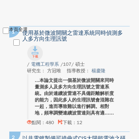
本頁全選
1
使用基於微波開關之雷達系統同時偵測多
人多方向生理訊號
/
電機工程學系
/107/ 碩士
研究生： 方冠唯
指導教授：
楊慶隆
本論文提出一個基於微波開關來同時
量測多人及多方向生理訊號之雷達系
統。由於連續波雷達不具備距離解析度
的能力，因此多人的生理訊號會混雜在
一起，進而導致難以進行解調。相對
地，頻率調變連續波雷達則具有適...
點閱：480
下載：12
2
以共電鍍製備可撓曲式CIS太陽能電池之研