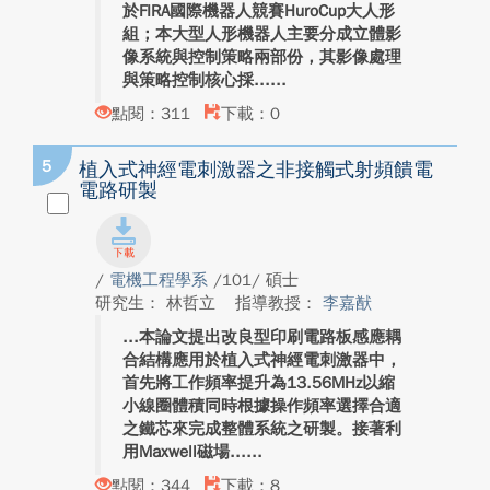
於FIRA國際機器人競賽HuroCup大人形
組；本大型人形機器人主要分成立體影
像系統與控制策略兩部份，其影像處理
與策略控制核心採...
點閱：311
下載：0
5
植入式神經電刺激器之非接觸式射頻饋電
電路研製
/
電機工程學系
/101/ 碩士
研究生： 林哲立
指導教授：
李嘉猷
本論文提出改良型印刷電路板感應耦
合結構應用於植入式神經電刺激器中，
首先將工作頻率提升為13.56MHz以縮
小線圈體積同時根據操作頻率選擇合適
之鐵芯來完成整體系統之研製。接著利
用Maxwell磁場...
點閱：344
下載：8