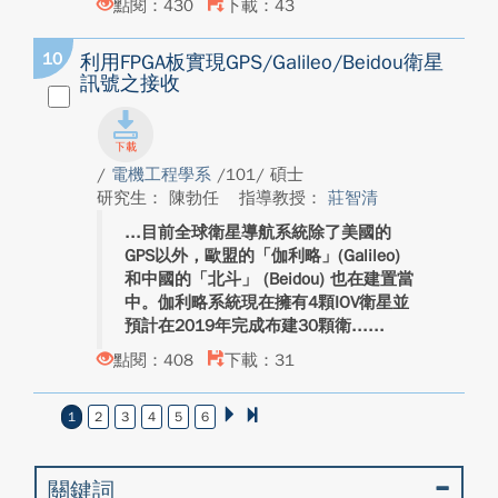
點閱：430
下載：43
10
利用FPGA板實現GPS/Galileo/Beidou衛星
訊號之接收
/
電機工程學系
/101/ 碩士
研究生： 陳勃任
指導教授：
莊智清
目前全球衛星導航系統除了美國的
GPS以外，歐盟的「伽利略」(Galileo)
和中國的「北斗」 (Beidou) 也在建置當
中。伽利略系統現在擁有4顆IOV衛星並
預計在2019年完成布建30顆衛...
點閱：408
下載：31
1
2
3
4
5
6
關鍵詞